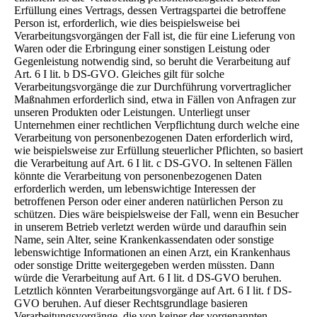
Erfüllung eines Vertrags, dessen Vertragspartei die betroffene
Person ist, erforderlich, wie dies beispielsweise bei
Verarbeitungsvorgängen der Fall ist, die für eine Lieferung von
Waren oder die Erbringung einer sonstigen Leistung oder
Gegenleistung notwendig sind, so beruht die Verarbeitung auf
Art. 6 I lit. b DS-GVO. Gleiches gilt für solche
Verarbeitungsvorgänge die zur Durchführung vorvertraglicher
Maßnahmen erforderlich sind, etwa in Fällen von Anfragen zur
unseren Produkten oder Leistungen. Unterliegt unser
Unternehmen einer rechtlichen Verpflichtung durch welche eine
Verarbeitung von personenbezogenen Daten erforderlich wird,
wie beispielsweise zur Erfüllung steuerlicher Pflichten, so basiert
die Verarbeitung auf Art. 6 I lit. c DS-GVO. In seltenen Fällen
könnte die Verarbeitung von personenbezogenen Daten
erforderlich werden, um lebenswichtige Interessen der
betroffenen Person oder einer anderen natürlichen Person zu
schützen. Dies wäre beispielsweise der Fall, wenn ein Besucher
in unserem Betrieb verletzt werden würde und daraufhin sein
Name, sein Alter, seine Krankenkassendaten oder sonstige
lebenswichtige Informationen an einen Arzt, ein Krankenhaus
oder sonstige Dritte weitergegeben werden müssten. Dann
würde die Verarbeitung auf Art. 6 I lit. d DS-GVO beruhen.
Letztlich könnten Verarbeitungsvorgänge auf Art. 6 I lit. f DS-
GVO beruhen. Auf dieser Rechtsgrundlage basieren
Verarbeitungsvorgänge, die von keiner der vorgenannten