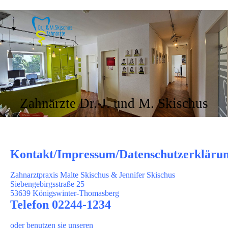
Zahnärzte Dr. J. und M. Skischus
Kontakt/Impressum/Datenschutzerkläru
Zahnarztpraxis Malte Skischus & Jennifer Skischus
Siebengebirgsstraße 25
53639 Königswinter-Thomasberg
Telefon 02244-1234
oder benutzen sie unseren