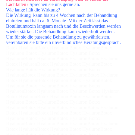
Lachfalten?
Sprechen sie uns gerne an.
Wie lange hält die Wirkung?
Die Wirkung kann bis zu 4 Wochen nach der Behandlung
eintreten und hält ca. 6 Monate. Mit der Zeit lässt das
Botulinumtoxin langsam nach und die Beschwerden werden
wieder stärker. Die Behandlung kann wiederholt werden.
Um für sie die passende Behandlung zu gewährleisten,
vereinbaren sie bitte ein unverbindliches Beratungsgespräch.
Botox HyaluronBotox Hyaluron Botox HyaluronBotox
Hyaluron Botox HyaluronBotox Hyaluron Botox
HyaluronBotox Hyaluron Botox HyaluronBotox Hyaluron
Botox HyaluronBotox Hyaluron Botox HyaluronBotox
Hyaluron Botox HyaluronBotox Hyaluron Botox
HyaluronBotox Hyaluron Botox HyaluronBotox Hyaluron
Botox HyaluronBotox Hyaluron Botox HyaluronBotox
Hyaluron Botox HyaluronBotox Hyaluron Botox
HyaluronBotox Hyaluron Botox Hyaluron Botox Hyaluron
Botox HyaluronBotox Hyaluron Botox HyaluronBotox
Hyaluron Botox HyaluronBotox Hyaluron Botox
HyaluronBotox Hyaluron Botox HyaluronBotox Hyaluron
Botox HyaluronBotox Hyaluron Botox HyaluronBotox
Hyaluron Botox HyaluronBotox Hyaluron Botox
HyaluronBotox Hyaluron Botox HyaluronBotox Hyaluron
Botox HyaluronBotox Hyaluron Botox HyaluronBotox
Hyaluron Botox HyaluronBotox Hyaluron Botox