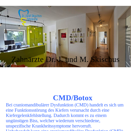
Zahnärzte Dr. J. und M. Skischus
CMD/Botox
Bei craniomandibulärer Dysfunktion (CMD) handelt es sich um
eine Funktionsstörung des Kiefers verursacht durch eine
Kiefergelenkfehlstellung. Dadurch kommt es zu einem
ungünstigen Biss, welcher wiederum verschiedene,
unspezifische Krankheitssymptome hervorruft.