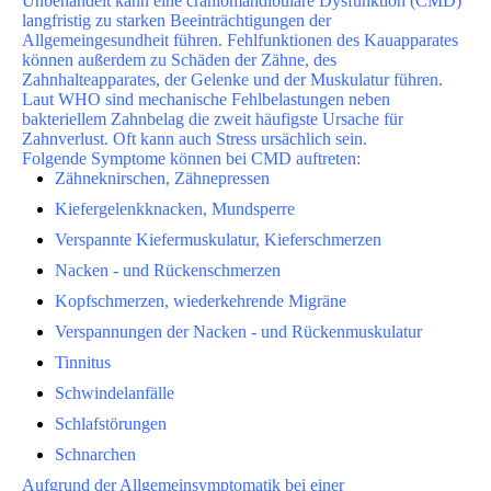
Unbehandelt kann eine craniomandibuläre Dysfunktion (CMD)
langfristig zu starken Beeinträchtigungen der
Allgemeingesundheit führen. Fehlfunktionen des Kauapparates
können außerdem zu Schäden der Zähne, des
Zahnhalteapparates, der Gelenke und der Muskulatur führen.
Laut WHO sind mechanische Fehlbelastungen neben
bakteriellem Zahnbelag die zweit häufigste Ursache für
Zahnverlust. Oft kann auch Stress ursächlich sein.
Folgende Symptome können bei CMD auftreten:
Zähneknirschen, Zähnepressen
Kiefergelenkknacken, Mundsperre
Verspannte Kiefermuskulatur, Kieferschmerzen
Nacken - und Rückenschmerzen
Kopfschmerzen, wiederkehrende Migräne
Verspannungen der Nacken - und Rückenmuskulatur
Tinnitus
Schwindelanfälle
Schlafstörungen
Schnarchen
Aufgrund der Allgemeinsymptomatik bei einer