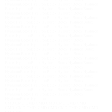
HyaluronBotox Hyaluron Botox HyaluronBotox Hyaluron
Botox HyaluronBotox Hyaluron Botox HyaluronBotox
Hyaluron Botox HyaluronBotox Hyaluron Botox
HyaluronBotox Hyaluron Botox HyaluronBotox Hyaluron
Botox HyaluronBotox Hyaluron Botox HyaluronBotox
Hyaluron Botox HyaluronBotox Hyaluron Botox
HyaluronBotox Hyaluron Botox HyaluronBotox Hyaluron
Botox HyaluronBotox Hyaluron Botox HyaluronBotox
Hyaluron Botox HyaluronBotox Hyaluron Botox
HyaluronBotox Hyaluron Botox HyaluronBotox Hyaluron
Botox HyaluronBotox Hyaluron Botox Hyaluron Botox
Hyaluron Botox HyaluronBotox Hyaluron Botox
HyaluronBotox Hyaluron Botox HyaluronBotox Hyaluron
Botox HyaluronBotox Hyaluron Botox HyaluronBotox
Hyaluron Botox HyaluronBotox Hyaluron Botox
HyaluronBotox Hyaluron Botox HyaluronBotox Hyaluron
Botox HyaluronBotox Hyaluron Botox HyaluronBotox
Hyaluron Botox HyaluronBotox Hyaluron Botox
HyaluronBotox Hyaluron Botox HyaluronBotox Hyaluron
Botox HyaluronBotox Hyaluron Botox HyaluronBotox
Hyaluron Botox HyaluronBotox Hyaluron Botox
HyaluronBotox Hyaluron
CMD CMD CMD CMD CMD CMD CMD CMD
CMD CMD CMD CMD CMD CMD CMD CMD CMD