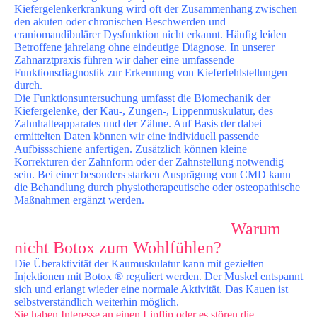
Kiefergelenkerkrankung wird oft der Zusammenhang zwischen
den akuten oder chronischen Beschwerden und
craniomandibulärer Dysfunktion nicht erkannt. Häufig leiden
Betroffene jahrelang ohne eindeutige Diagnose. In unserer
Zahnarztpraxis führen wir daher eine umfassende
Funktionsdiagnostik zur Erkennung von Kieferfehlstellungen
durch.
Die Funktionsuntersuchung umfasst die Biomechanik der
Kiefergelenke, der Kau-, Zungen-, Lippenmuskulatur, des
Zahnhalteapparates und der Zähne. Auf Basis der dabei
ermittelten Daten können wir eine individuell passende
Aufbissschiene anfertigen. Zusätzlich können kleine
Korrekturen der Zahnform oder der Zahnstellung notwendig
sein. Bei einer besonders starken Ausprägung von CMD kann
die Behandlung durch physiotherapeutische oder osteopathische
Maßnahmen ergänzt werden.
Warum
nicht Botox zum Wohlfühlen?
Die Überaktivität der Kaumuskulatur kann mit gezielten
Injektionen mit Botox ® reguliert werden. Der Muskel entspannt
sich und erlangt wieder eine normale Aktivität. Das Kauen ist
selbstverständlich weiterhin möglich.
Sie haben Interesse an einen Lipflip oder es stören die